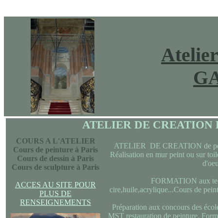
Atelie
G
ATELIER DE CREATION
COURS A L'ATELIER
ATELIER DE CREATION de peinture
Cours de peinture à Paris
Réalisation en mur peint ou sur toi
Cours de dessin à Paris
d'oeu
Cours de sculpture à Paris
FORMATION aux techn
ACCES AU SITE POUR
cire,huile,acrylique...Cours de peint
PLUS DE
RENSEIGNEMENTS
Préparation aux concours des école
MST restauration de peinture. Forma