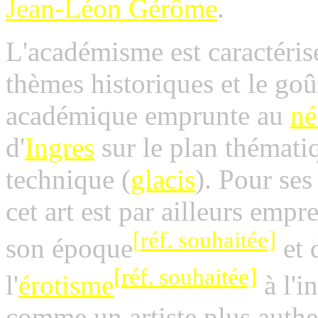
Jean-Léon Gérôme
.
L'académisme est caractérisé
thèmes historiques et le goût
académique emprunte au
né
d'
Ingres
sur le plan thématiq
technique (
glacis
).
Pour ses
cet art est par ailleurs emp
[
réf.
souhaitée]
son époque
et
[
réf.
souhaitée]
l'
érotisme
à l'i
comme un artiste plus authe